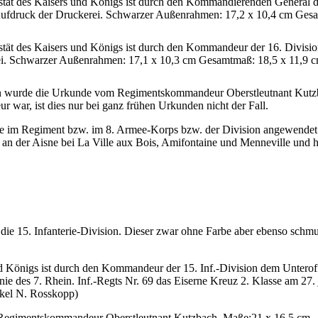
stät des Kaisers und Königs ist durch den Kommandierenden General d
Aufdruck der Druckerei. Schwarzer Außenrahmen: 17,2 x 10,4 cm Ges
stät des Kaisers und Königs ist durch den Kommandeur der 16. Divisio
ei. Schwarzer Außenrahmen: 17,1 x 10,3 cm Gesamtmaß: 18,5 x 11,9 c
eben wurde die Urkunde vom Regimentskommandeur Oberstleutnant Kutz
 war, ist dies nur bei ganz frühen Urkunden nicht der Fall.
 die im Regiment bzw. im 8. Armee-Korps bzw. der Division angewende
an der Aisne bei La Ville aux Bois, Amifontaine und Menneville und h
 die 15. Infanterie-Division. Dieser zwar ohne Farbe aber ebenso schm
d Königs ist durch den Kommandeur der 15. Inf.-Division dem Unteroff
 des 7. Rhein. Inf.-Regts Nr. 69 das Eiserne Kreuz 2. Klasse am 27. 
nkel N. Rosskopp)
Regimentskommandeur Oberstleutnant Kutzbach. Maße:21 x 16,5 cm.