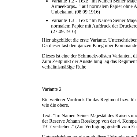
Variante 1.2 - Text: "Im Namen Seiner Maje
Armeekorps..." auf normalem Papier ohne 
Unbekannt. (08.09.1916)
Variante 1.3 - Text: "Im Namen Seiner Maje
normalem Papier mit Aufdruck der Drucker
(27.09.1916)
Hier abgebildet die erste Variante. Unterschri
Da dieser fast den ganzen Krieg über Kommandeur
Dieses ist eine der Schmuckvollsten Varianten,
Zum Zeitpunkt der Ausstellung lag das Regiment 
verhältnismäßige Ruhe
Variante 2
Ein weiterer Vordruck für das Regiment bzw. für
wie die obere.
Text: "Im Namen Seiner Majestät des Kaisers un
der Reserve Johann Rosskopp von der 4. Kompanie
1917 verliehen." (Zur Verfügung gestellt vom E
Unterschrieben wurde auch diese Urkunde vom 