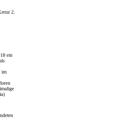
Kreuz 2.
918 ein
als
n im
rloren
imalige
ia)
undeten