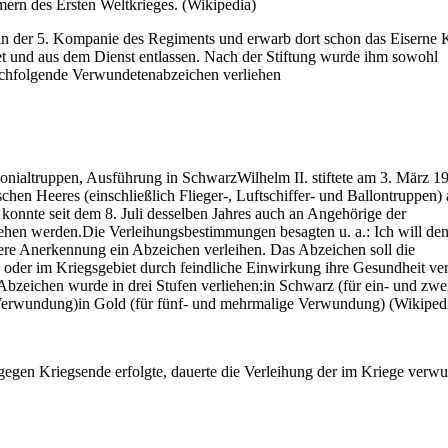
ern des Ersten Weltkrieges. (Wikipedia)
in der 5. Kompanie des Regiments und erwarb dort schon das Eiserne 
t und aus dem Dienst entlassen. Nach der Stiftung wurde ihm sowohl
achfolgende Verwundetenabzeichen verliehen
nialtruppen, Ausführung in SchwarzWilhelm II. stiftete am 3. März 1
en Heeres (einschließlich Flieger-, Luftschiffer- und Ballontruppen) 
konnte seit dem 8. Juli desselben Jahres auch an Angehörige der
ehen werden.Die Verleihungsbestimmungen besagten u. a.: Ich will de
ere Anerkennung ein Abzeichen verleihen. Das Abzeichen soll die
n oder im Kriegsgebiet durch feindliche Einwirkung ihre Gesundheit ve
Abzeichen wurde in drei Stufen verliehen:in Schwarz (für ein- und zwe
 Verwundung)in Gold (für fünf- und mehrmalige Verwundung) (Wikiped
gegen Kriegsende erfolgte, dauerte die Verleihung der im Kriege verw
.