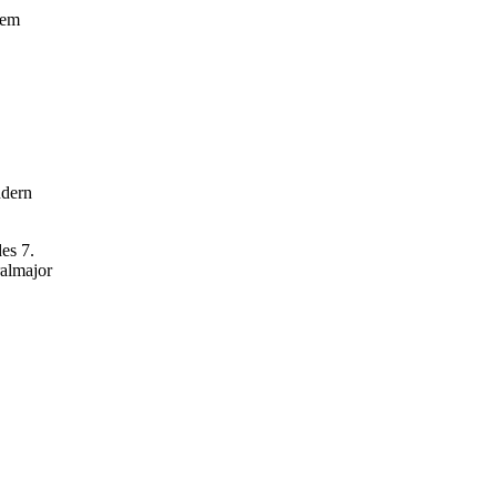
dem
ndern
es 7.
ralmajor