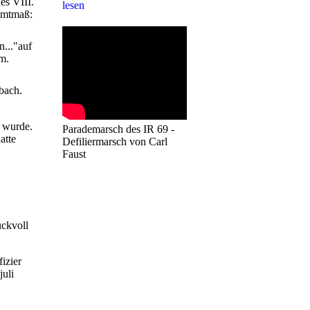
es VIII.
lesen
amtmaß:
n..."auf
m.
bach.
t wurde.
Parademarsch des IR 69 -
atte
Defiliermarsch von Carl
Faust
uckvoll
izier
juli