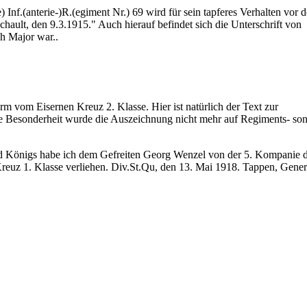
f.(anterie-)R.(egiment Nr.) 69 wird für sein tapferes Verhalten vor 
chault, den 9.3.1915." Auch hierauf befindet sich die Unterschrift von
h Major war..
m vom Eisernen Kreuz 2. Klasse. Hier ist natürlich der Text zur
e Besonderheit wurde die Auszeichnung nicht mehr auf Regiments- so
d Königs habe ich dem Gefreiten Georg Wenzel von der 5. Kompanie d
Kreuz 1. Klasse verliehen. Div.St.Qu, den 13. Mai 1918. Tappen, Gene