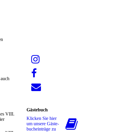
en
 auch
Gästebuch
es VIII.
Klicken Sie hier
ier
um unsere Gäs­te­
buch­ein­trä­ge zu