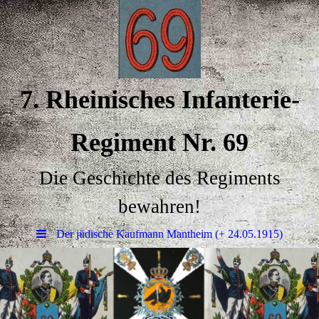
7.
Rheinisches Infanterie
-
Regiment
Nr. 69
Die Geschichte des Regiments
bewahren!
Der jüdische Kaufmann Mantheim (+ 24.05.1915)