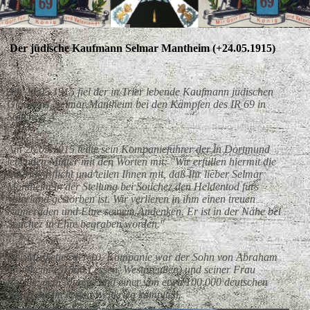
Der jüdische Kaufmann Selmar Mantheim (+24.05.1915)
Am 24.05.1915 fiel der in Trier lebende Kaufmann jüdischen
Glaubens, Selmar Mantheim bei den Kämpfen des IR 69 in
Souchez.
Am 26.05.1915 teilte sein Kompanieführer der in Dortmund
lebenden Mutter mit den Worten mit: "Wir erfüllen hiermit die
traurige Pflicht und teilen Ihnen mit, daß Ihr lieber Selmar
Mantheim in der Stellung bei Souchez den Heldentod fürs
Vaterland gestorben ist. Wir verlieren in ihm einen treuen
Kameraden und Ehre seinem Andenken. Er ist in der Nähe bei
Souchez in Ehre begraben worden."
Der Musketier der 10. Kompanie war der Sohn von Abraham
Mantheim (*1860 Lessen, Westpreußen) und seiner Frau
Rosalie geb. Marcus und einer von etwa 100.000 deutschen
Juden die im ersten Weltkrieg kämpften.